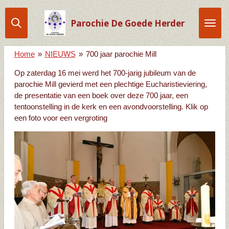
Ga
direct
Parochie De Goede Herder
naar
de
Home
»
NIEUWS
»
700 jaar parochie Mill
hoofdinhoud
Op zaterdag 16 mei werd het 700-jarig jubileum van de
parochie Mill gevierd met een plechtige Eucharistieviering,
de presentatie van een boek over deze 700 jaar, een
tentoonstelling in de kerk en een avondvoorstelling. Klik op
een foto voor een vergroting